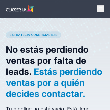
ESTRATEGIA COMERCIAL B2B
No estás perdiendo
ventas por falta de
leads.
Estás perdiendo
ventas por a quién
decides contactar.
Tu pipeline no está vacío. Está lleno.