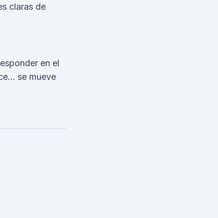
s claras de
 responder en el
ece… se mueve