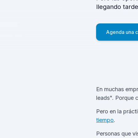
llegando tarde
Agenda una c
En muchas empre
leads". Porque c
Pero en la práct
tiempo
.
Personas que vis