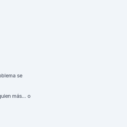
oblema se
lguien más… o