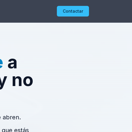
Contactar
e
a
y no
e abren.
s que estás