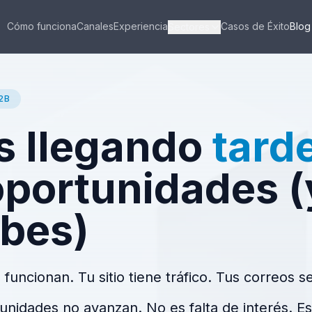
Cómo funciona
Canales
Experiencia
Casos de Éxito
Blog
Sectores
2B
s llegando
tard
oportunidades (
abes)
uncionan. Tu sitio tiene tráfico. Tus correos s
unidades no avanzan. No es falta de interés. E